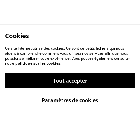
Cookies
Ce site Internet utilise des cookies. Ce sont de petits fichiers qui nous
aident à comprendre comment vous utilisez nos services afin que nous
puissions améliorer votre expérience. Vous pouvez également consulter
notre
politique sur les cookies
.
Contactez-nous
Mentions légales
Tout accepter
Politique de
Cookies
confidentialité
Paramètres de cookies
Ce site est protégé par reCAPTCHA et la
politique de
confidentialité
ainsi que les
conditions de service
de Google
s'appliquent.