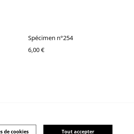
Spécimen n°254
6,00 €
ies
s de cookies
Tout accepter