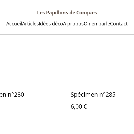
Les Papillons de Conques
Accueil
Articles
Idées déco
A propos
On en parle
Contact
en n°280
Spécimen n°285
6,00 €