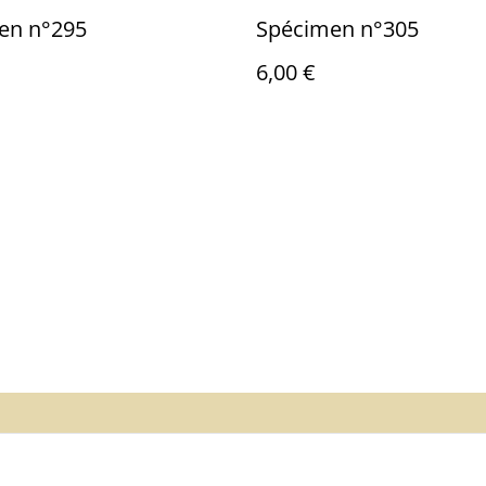
en n°295
Spécimen n°305
6,00 €
us
Mentions légales
Politique de
Cookies
confidentialité