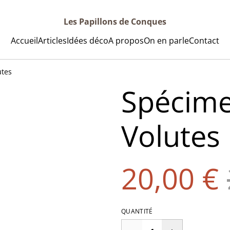
Les Papillons de Conques
Accueil
Articles
Idées déco
A propos
On en parle
Contact
utes
Spécime
Volutes
20,00 €
QUANTITÉ