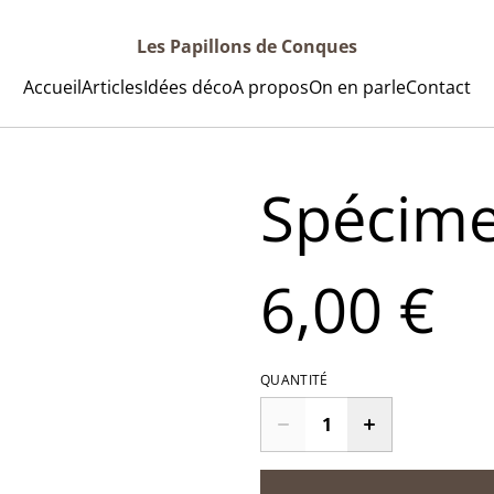
Les Papillons de Conques
Accueil
Articles
Idées déco
A propos
On en parle
Contact
Spécime
6,00 €
QUANTITÉ