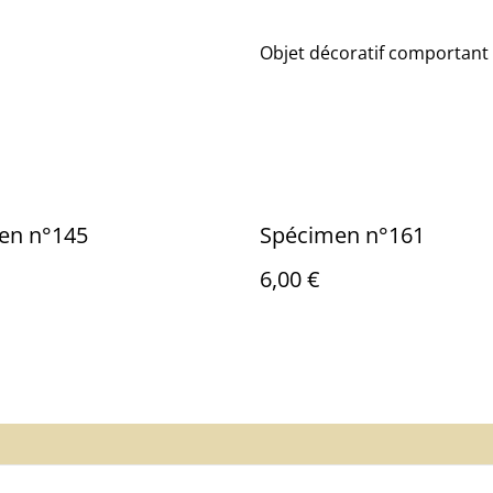
Objet décoratif comportant 
en n°145
Spécimen n°161
6,00 €
us
Mentions légales
Politique de
Cookies