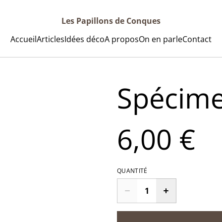
Les Papillons de Conques
Accueil
Articles
Idées déco
A propos
On en parle
Contact
Spécime
6,00 €
QUANTITÉ